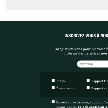
INSCRIVEZ-VOUS À NOS
Enregistrez-vous pour recevoir de
informé des dernières nouv
Votre
email
Liste
Presse
Rapport fi
de
Événements
Rapport an
diffusion
Avis
En cochant cette case, vous confir
de
compris notre
avis de confidentia