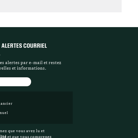
 ALERTES COURRIEL
s alertes par e-mail et restez
elles et informations.
nancier
nuel
mez que vous avez lu et
lité
et que vous comprenez