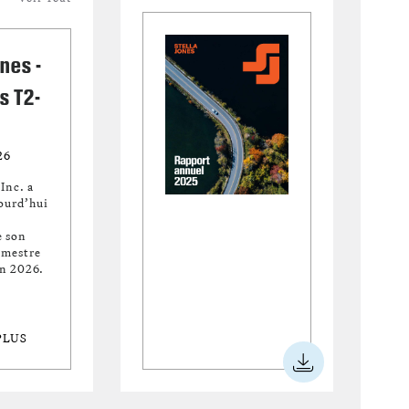
ones -
s T2-
26
Inc. a
ourd’hui
e son
imestre
in 2026.
PLUS