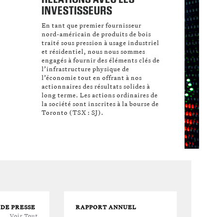
INVESTISSEURS
En tant que premier fournisseur
nord-américain de produits de bois
traité sous pression à usage industriel
et résidentiel, nous nous sommes
engagés à fournir des éléments clés de
l’infrastructure physique de
l’économie tout en offrant à nos
actionnaires des résultats solides à
long terme. Les actions ordinaires de
la société sont inscrites à la bourse de
Toronto (TSX : SJ).
DE PRESSE
RAPPORT ANNUEL
Voir Tout