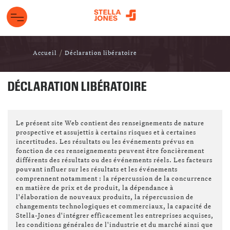
Accueil
Déclaration libératoire
DÉCLARATION LIBÉRATOIRE
Le présent site Web contient des renseignements de nature
prospective et assujettis à certains risques et à certaines
incertitudes. Les résultats ou les événements prévus en
fonction de ces renseignements peuvent être foncièrement
différents des résultats ou des événements réels. Les facteurs
pouvant influer sur les résultats et les événements
comprennent notamment : la répercussion de la concurrence
en matière de prix et de produit, la dépendance à
l'élaboration de nouveaux produits, la répercussion de
changements technologiques et commerciaux, la capacité de
Stella-Jones d'intégrer efficacement les entreprises acquises,
les conditions générales de l'industrie et du marché ainsi que