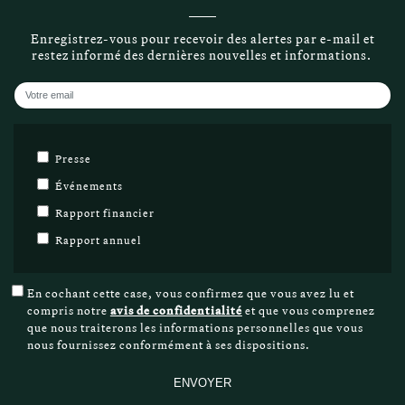
Enregistrez-vous pour recevoir des alertes par e-mail et
restez informé des dernières nouvelles et informations.
Votre
email
Liste
Presse
de
Événements
diffusion
Rapport financier
Rapport annuel
Avis
En cochant cette case, vous confirmez que vous avez lu et
de
compris notre
avis de confidentialité
et que vous comprenez
confidentialité
que nous traiterons les informations personnelles que vous
nous fournissez conformément à ses dispositions.